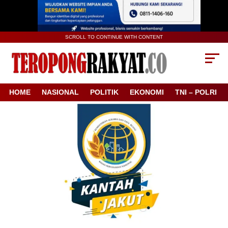
SCROLL TO CONTINUE WITH CONTENT
HOME
NASIONAL
POLITIK
EKONOMI
TNI – POLRI