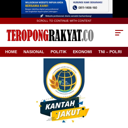
SCROLL TO CONTINUE WITH CONTENT
HOME
NASIONAL
POLITIK
EKONOMI
TNI – POLRI