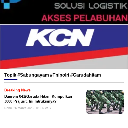
Topik
#Sabungayam #Tnipolri #Garudahitam
Breaking News
Danrem 043/Garuda Hitam Kumpulkan
3000 Prajurit, Ini Intruksinya?
Rabu, 26 Maret 2025 - 01:06 WIB