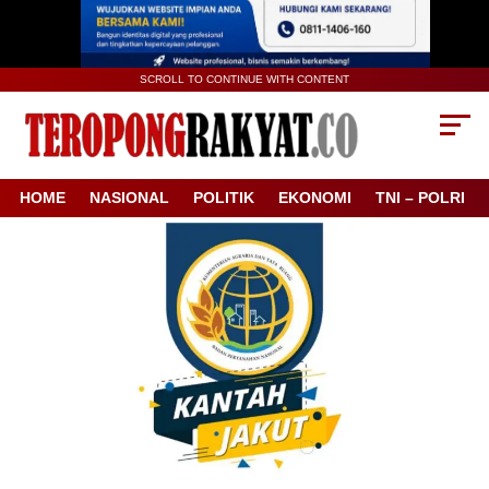
SCROLL TO CONTINUE WITH CONTENT
HOME
NASIONAL
POLITIK
EKONOMI
TNI – POLRI