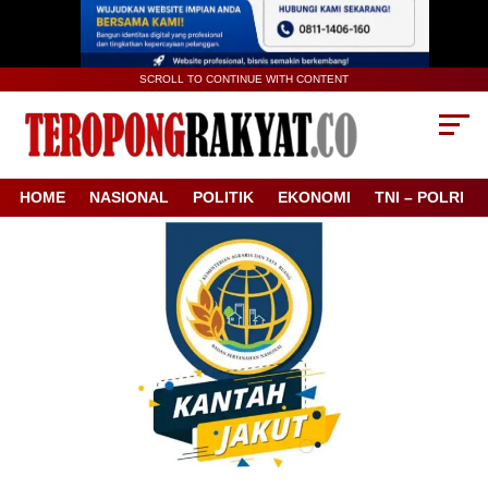
SCROLL TO CONTINUE WITH CONTENT
HOME
NASIONAL
POLITIK
EKONOMI
TNI – POLRI