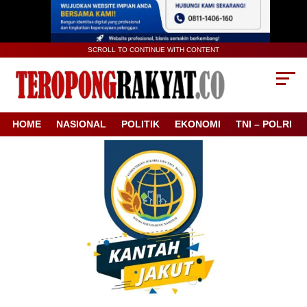
SCROLL TO CONTINUE WITH CONTENT
HOME
NASIONAL
POLITIK
EKONOMI
TNI – POLRI