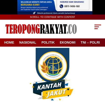
SCROLL TO CONTINUE WITH CONTENT
HOME
NASIONAL
POLITIK
EKONOMI
TNI – POLRI