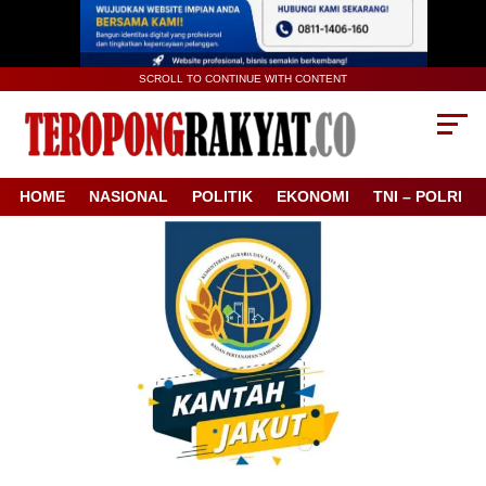
SCROLL TO CONTINUE WITH CONTENT
HOME
NASIONAL
POLITIK
EKONOMI
TNI – POLRI