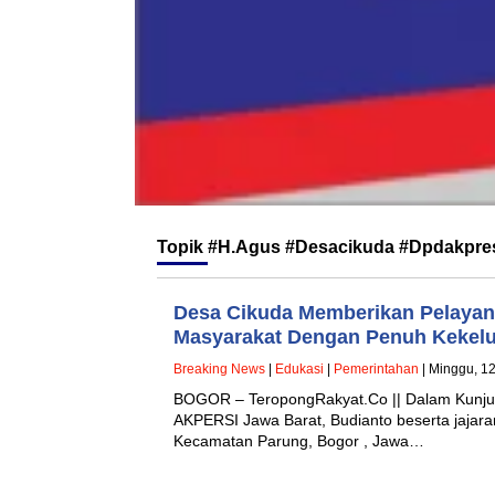
Topik
#H.Agus #Desacikuda #Dpdakpres
Desa Cikuda Memberikan Pelayan
Masyarakat Dengan Penuh Kekel
Breaking News
|
Edukasi
|
Pemerintahan
| Minggu, 12
BOGOR – TeropongRakyat.Co || Dalam Kunju
AKPERSI Jawa Barat, Budianto beserta jajar
Kecamatan Parung, Bogor , Jawa…