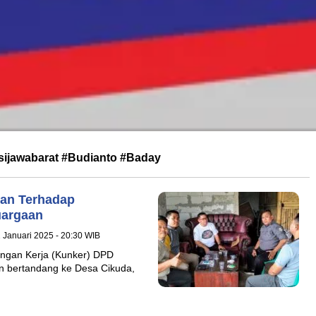
ijawabarat #budianto #baday
an Terhadap
uargaan
 Januari 2025 - 20:30 WIB
ngan Kerja (Kunker) DPD
an bertandang ke Desa Cikuda,