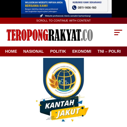
SCROLL TO CONTINUE WITH CONTENT
HOME
NASIONAL
POLITIK
EKONOMI
TNI – POLRI