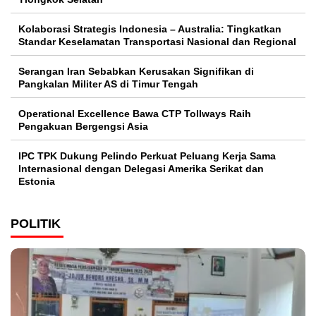
Kolaborasi Strategis Indonesia – Australia: Tingkatkan
Standar Keselamatan Transportasi Nasional dan Regional
Serangan Iran Sebabkan Kerusakan Signifikan di
Pangkalan Militer AS di Timur Tengah
Operational Excellence Bawa CTP Tollways Raih
Pengakuan Bergengsi Asia
IPC TPK Dukung Pelindo Perkuat Peluang Kerja Sama
Internasional dengan Delegasi Amerika Serikat dan
Estonia
POLITIK