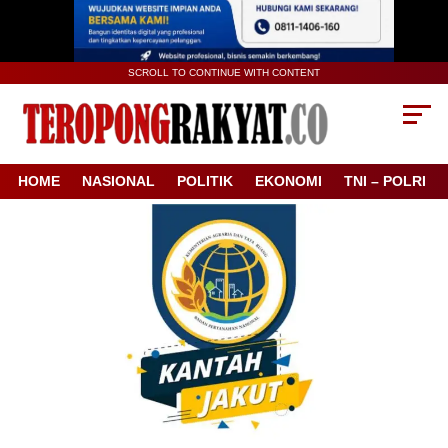
SCROLL TO CONTINUE WITH CONTENT
HOME
NASIONAL
POLITIK
EKONOMI
TNI – POLRI