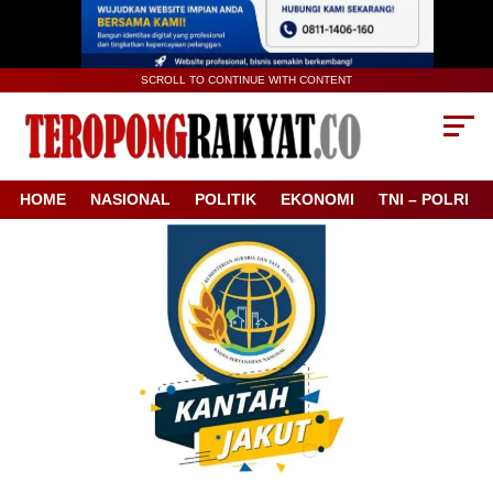
SCROLL TO CONTINUE WITH CONTENT
HOME
NASIONAL
POLITIK
EKONOMI
TNI – POLRI