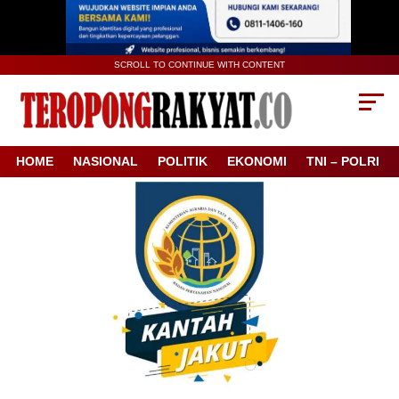
SCROLL TO CONTINUE WITH CONTENT
HOME
NASIONAL
POLITIK
EKONOMI
TNI – POLRI