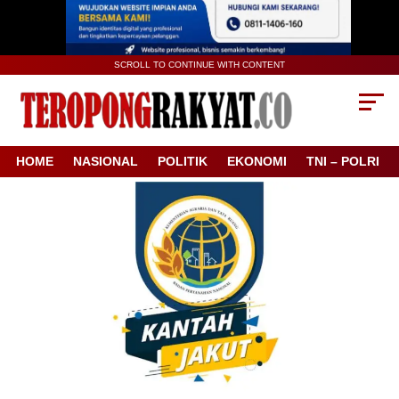
SCROLL TO CONTINUE WITH CONTENT
HOME
NASIONAL
POLITIK
EKONOMI
TNI – POLRI