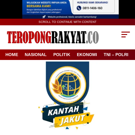
SCROLL TO CONTINUE WITH CONTENT
HOME
NASIONAL
POLITIK
EKONOMI
TNI – POLRI