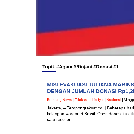
Topik
#Agam #Rinjani #Donasi #1
MISI EVAKUASI JULIANA MARIN
DENGAN JUMLAH DONASI Rp1,3Mi
Breaking News
|
Edukasi
|
Lifestyle
|
Nasional
| Mingg
Jakarta, – Teropongrakyat.co || Beberapa hari
kalangan warganet Brasil. Open donasi itu dit
satu rescuer…