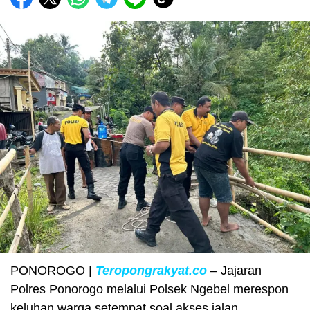
PONOROGO |
Teropongrakyat.co
– Jajaran
Polres Ponorogo melalui Polsek Ngebel merespon
keluhan warga setempat soal akses jalan