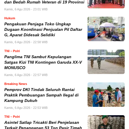
dan Bedah Rumah Veteran di 19 Provinsi
Kamis, 6 Agu 2026 - 23:01 WIB
Hukum
Pengakuan Penjaga Toko Ungkap
Dugaan Koordinasi Penjualan Pil Daftar
G, Aparat Didesak Selidiki
Kamis, 6 Agu 2026 - 22:58 WIB
TNI – Polri
Panglima TNI Sambut Kepulangan
Satgas Kizi TNI Kontingen Garuda XX-V
MONUSCO
Kamis, 6 Agu 2026 - 22:57 WIB
Breaking News
Pemprov DKI Tindak Seluruh Rantai
Praktik Pembuangan Sampah Ilegal di
Kampung Dukuh
Kamis, 6 Agu 2026 - 22:53 WIB
TNI – Polri
Asintel Satlap Tricakti Beri Penjelasan
Terkait Penanganan 53 Ton Pasir Timah