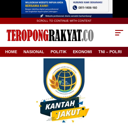
SCROLL TO CONTINUE WITH CONTENT
HOME
NASIONAL
POLITIK
EKONOMI
TNI – POLRI