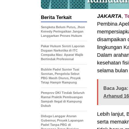
JAKARTA
,
T
Berita Terkait
Pembina Apel,
Sengketa Belum Putus, Jhon
mempersiapka
Kenedy Peringatkan Jangan
Langgarkan Proses Hukum
disampaikan d
Pakar Hukum Soroti Laporan
lingkungan Ka
Dugaan Narkotika di ITC
Dalam arahan
Cempaka Mas: Aparat Wajib
Bertindak Profesional
kesehatan fis
Bubble Padel Sunter Tuai
selama bulan
Sorotan, Pengelola Sebut
PBG Masih Diurus, Proyek
Tetap Hampir Rampung
Baca Juga:
Pemprov DKI Tindak Seluruh
Arhanud 16
Rantai Praktik Pembuangan
Sampah Ilegal di Kampung
Dukuh
Lebih lanjut,
Diduga Langgar Aturan
Gubernur, Proyek Lapangan
serta memakmu
Padel Tanpa PBG di
Papanggo Tetap Berjalan