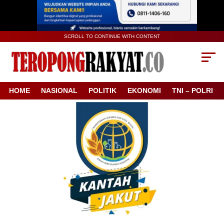
SCROLL TO CONTINUE WITH CONTENT
HOME
NASIONAL
POLITIK
EKONOMI
TNI – POLRI