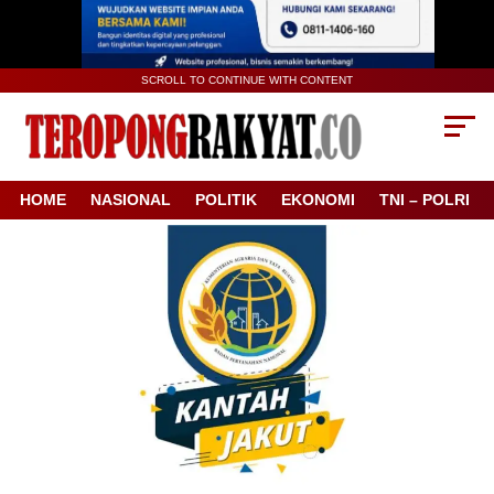
SCROLL TO CONTINUE WITH CONTENT
HOME
NASIONAL
POLITIK
EKONOMI
TNI – POLRI