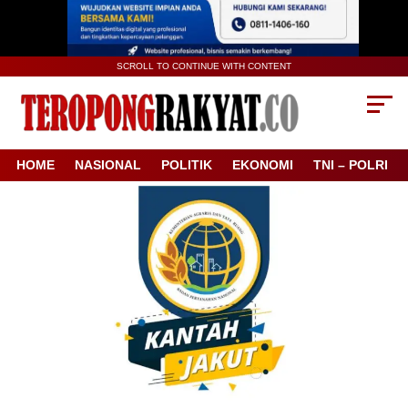
SCROLL TO CONTINUE WITH CONTENT
HOME
NASIONAL
POLITIK
EKONOMI
TNI – POLRI