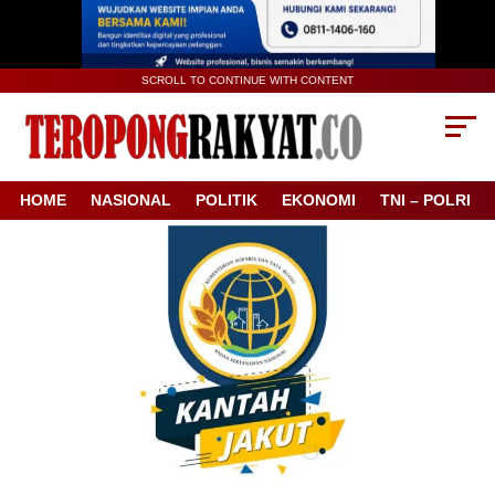
SCROLL TO CONTINUE WITH CONTENT
HOME
NASIONAL
POLITIK
EKONOMI
TNI – POLRI