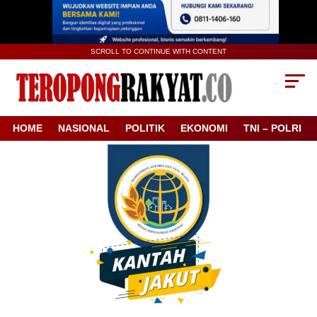
SCROLL TO CONTINUE WITH CONTENT
HOME
NASIONAL
POLITIK
EKONOMI
TNI – POLRI